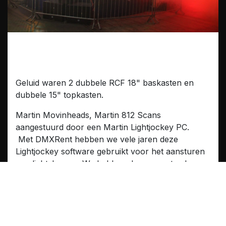
Discobar en Verlichting
Geluid waren 2 dubbele RCF 18" baskasten en
dubbele 15" topkasten.
Martin Movinheads, Martin 812 Scans
aangestuurd door een Martin Lightjockey PC.
Met DMXRent hebben we vele jaren deze
Lightjockey software gebruikt voor het aansturen
van lichtshows. We hebben deze nog steeds
maar gebruiken deze enkel nog voor het
programmeren van de Martin 2510 controllers.
Dit was een product dat zijn tijd ver vooruit was.